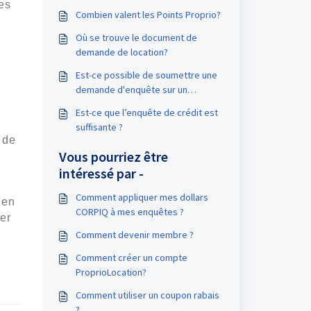
es
Combien valent les Points Proprio?
Où se trouve le document de
demande de location?
Est-ce possible de soumettre une
demande d'enquête sur un
candidat venant de l'extérieur du
Est-ce que l’enquête de crédit est
Québec?
suffisante ?
 de
Vous pourriez être
intéressé par -
Comment appliquer mes dollars
 en
CORPIQ à mes enquêtes ?
er
Comment devenir membre ?
Comment créer un compte
ProprioLocation?
Comment utiliser un coupon rabais
?