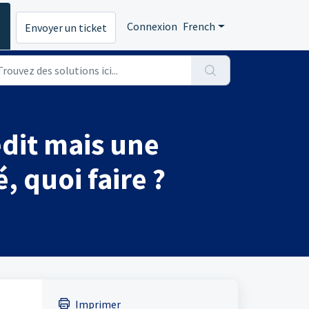
s
Connexion
French
Envoyer un ticket
édit mais une
, quoi faire ?
Imprimer