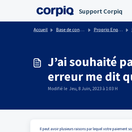
Passer au contenu principal
Support Corpiq
Accueil
Base de connaissances
Proprio Enquête
J’ai souhaité p
erreur me dit q
Modifié le Jeu, 8 Juin, 2023 à 1:03 H
Il peut avoir plusieurs raisons par lequel votre paiement 