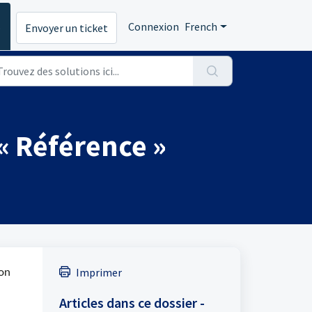
s
Connexion
French
Envoyer un ticket
« Référence »
Imprimer
ion
Articles dans ce dossier -