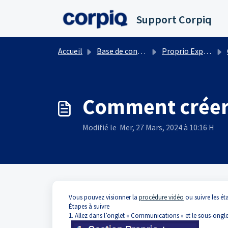
Passer au contenu principal
Support Corpiq
Accueil
Base de connaissances
Proprio Expert
Comment créer 
Modifié le Mer, 27 Mars, 2024 à 10:16 H
Vous pouvez visionner la
procédure vidéo
ou suivre les ét
Étapes à suivre
1. Allez dans l’onglet « Communications » et le sous-onglet