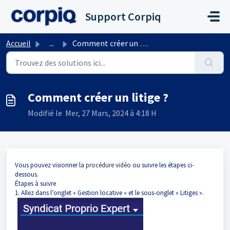
Passer au contenu principal
Support Corpiq
Accueil
...
Comment créer un litige ?
Comment créer un litige ?
Modifié le Mer, 27 Mars, 2024 à 4:18 H
Vous pouvez visionner la
procédure vidéo
ou suivre les étapes ci-
dessous.
Étapes à suivre
1. Allez dans l’onglet « Gestion locative » et le sous-onglet « Litiges ».