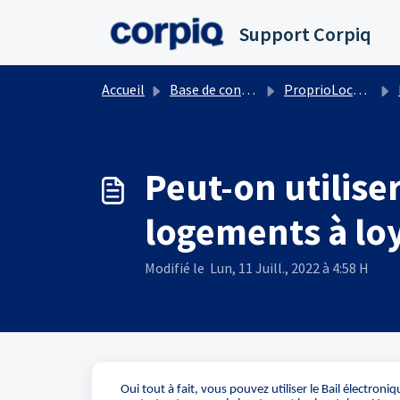
Passer au contenu principal
Support Corpiq
Accueil
Base de connaissances
ProprioLocation
Peut-on utiliser
logements à lo
Modifié le Lun, 11 Juill., 2022 à 4:58 H
Oui tout à fait, vous pouvez utiliser le Bail électro