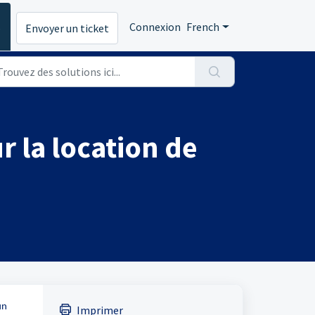
s
Connexion
French
Envoyer un ticket
r la location de
un
Imprimer